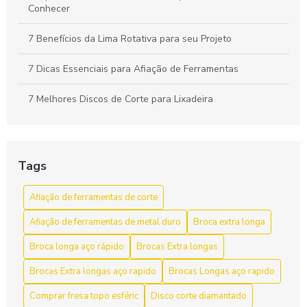
Conhecer
7 Benefícios da Lima Rotativa para seu Projeto
7 Dicas Essenciais para Afiação de Ferramentas
7 Melhores Discos de Corte para Lixadeira
A Importância do Cabeçote Broqueador na Perfuração
Eficiente
Tags
Afiação de ferramentas de corte como aumentar a vida útil
e a eficiência
Afiação de ferramentas de corte
Afiação de ferramentas de corte para aumentar a
Afiação de ferramentas de metal duro
Broca extra longa
eficiência e durabilidade
Broca longa aço rápido
Brocas Extra longas
Afiação de Ferramentas de Corte: Dicas e Técnicas
Brocas Extra longas aço rapido
Brocas Longas aço rapido
Afiação de Ferramentas de Corte: Dicas Essenciais
Comprar fresa topo esféric
Disco corte diamantado