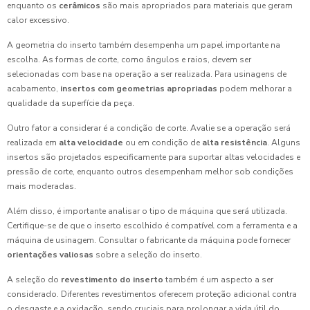
enquanto os
cerâmicos
são mais apropriados para materiais que geram
calor excessivo.
A geometria do inserto também desempenha um papel importante na
escolha. As formas de corte, como ângulos e raios, devem ser
selecionadas com base na operação a ser realizada. Para usinagens de
acabamento,
insertos com geometrias apropriadas
podem melhorar a
qualidade da superfície da peça.
Outro fator a considerar é a condição de corte. Avalie se a operação será
realizada em
alta velocidade
ou em condição de
alta resistência
. Alguns
insertos são projetados especificamente para suportar altas velocidades e
pressão de corte, enquanto outros desempenham melhor sob condições
mais moderadas.
Além disso, é importante analisar o tipo de máquina que será utilizada.
Certifique-se de que o inserto escolhido é compatível com a ferramenta e a
máquina de usinagem. Consultar o fabricante da máquina pode fornecer
orientações valiosas
sobre a seleção do inserto.
A seleção do
revestimento do inserto
também é um aspecto a ser
considerado. Diferentes revestimentos oferecem proteção adicional contra
o desgaste e a oxidação, sendo cruciais para prolongar a vida útil do