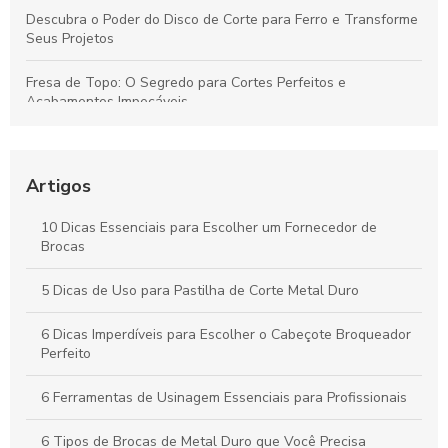
Descubra o Poder do Disco de Corte para Ferro e Transforme
Seus Projetos
Fresa de Topo: O Segredo para Cortes Perfeitos e
Acabamentos Impecáveis
Descubra como o inserto para usinagem pode revolucionar
sua produção
Artigos
Descubra como o cone HSK revoluciona a precisão na
usinagem moderna
10 Dicas Essenciais para Escolher um Fornecedor de
Brocas
Descubra como o preço do disco de desbaste pode
surpreender você!
5 Dicas de Uso para Pastilha de Corte Metal Duro
6 Dicas Imperdíveis para Escolher o Cabeçote Broqueador
Perfeito
6 Ferramentas de Usinagem Essenciais para Profissionais
6 Tipos de Brocas de Metal Duro que Você Precisa