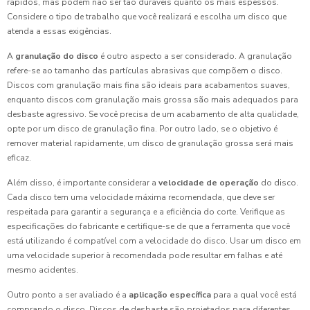
rápidos, mas podem não ser tão duráveis quanto os mais espessos.
Considere o tipo de trabalho que você realizará e escolha um disco que
atenda a essas exigências.
A
granulação do disco
é outro aspecto a ser considerado. A granulação
refere-se ao tamanho das partículas abrasivas que compõem o disco.
Discos com granulação mais fina são ideais para acabamentos suaves,
enquanto discos com granulação mais grossa são mais adequados para
desbaste agressivo. Se você precisa de um acabamento de alta qualidade,
opte por um disco de granulação fina. Por outro lado, se o objetivo é
remover material rapidamente, um disco de granulação grossa será mais
eficaz.
Além disso, é importante considerar a
velocidade de operação
do disco.
Cada disco tem uma velocidade máxima recomendada, que deve ser
respeitada para garantir a segurança e a eficiência do corte. Verifique as
especificações do fabricante e certifique-se de que a ferramenta que você
está utilizando é compatível com a velocidade do disco. Usar um disco em
uma velocidade superior à recomendada pode resultar em falhas e até
mesmo acidentes.
Outro ponto a ser avaliado é a
aplicação específica
para a qual você está
comprando o disco. Discos de desbaste são projetados para diferentes