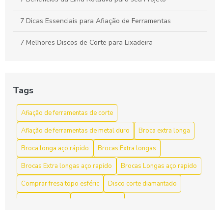
7 Dicas Essenciais para Afiação de Ferramentas
7 Melhores Discos de Corte para Lixadeira
A Importância do Cabeçote Broqueador na Perfuração
Eficiente
Tags
Afiação de ferramentas de corte como aumentar a vida útil
e a eficiência
Afiação de ferramentas de corte
Afiação de ferramentas de corte para aumentar a
Afiação de ferramentas de metal duro
Broca extra longa
eficiência e durabilidade
Broca longa aço rápido
Brocas Extra longas
Afiação de Ferramentas de Corte: Dicas e Técnicas
Brocas Extra longas aço rapido
Brocas Longas aço rapido
Afiação de Ferramentas de Corte: Dicas Essenciais
Comprar fresa topo esféric
Disco corte diamantado
Afiação de Ferramentas de Corte: Dicas Essenciais para
Disco de Flap 4
Disco de Flap 7
Manter Seu Equipamento Afiado
Disco de corte diamantado