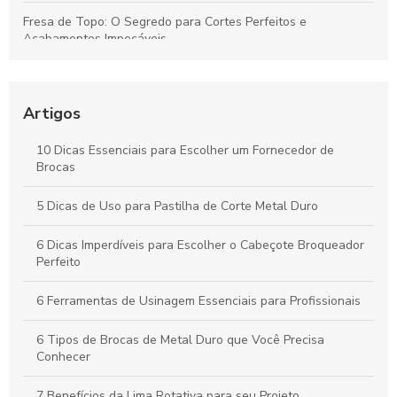
Fresa de Topo: O Segredo para Cortes Perfeitos e
Acabamentos Impecáveis
Descubra como o inserto para usinagem pode revolucionar
sua produção
Artigos
Descubra como o cone HSK revoluciona a precisão na
usinagem moderna
10 Dicas Essenciais para Escolher um Fornecedor de
Brocas
Descubra como o preço do disco de desbaste pode
surpreender você!
5 Dicas de Uso para Pastilha de Corte Metal Duro
6 Dicas Imperdíveis para Escolher o Cabeçote Broqueador
Perfeito
6 Ferramentas de Usinagem Essenciais para Profissionais
6 Tipos de Brocas de Metal Duro que Você Precisa
Conhecer
7 Benefícios da Lima Rotativa para seu Projeto