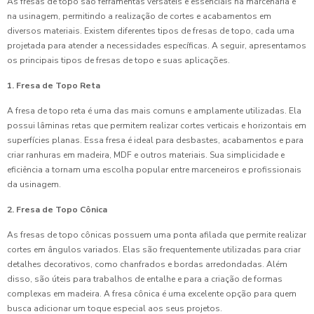
As fresas de topo são ferramentas versáteis e essenciais na marcenaria e
na usinagem, permitindo a realização de cortes e acabamentos em
diversos materiais. Existem diferentes tipos de fresas de topo, cada uma
projetada para atender a necessidades específicas. A seguir, apresentamos
os principais tipos de fresas de topo e suas aplicações.
1. Fresa de Topo Reta
A fresa de topo reta é uma das mais comuns e amplamente utilizadas. Ela
possui lâminas retas que permitem realizar cortes verticais e horizontais em
superfícies planas. Essa fresa é ideal para desbastes, acabamentos e para
criar ranhuras em madeira, MDF e outros materiais. Sua simplicidade e
eficiência a tornam uma escolha popular entre marceneiros e profissionais
da usinagem.
2. Fresa de Topo Cônica
As fresas de topo cônicas possuem uma ponta afilada que permite realizar
cortes em ângulos variados. Elas são frequentemente utilizadas para criar
detalhes decorativos, como chanfrados e bordas arredondadas. Além
disso, são úteis para trabalhos de entalhe e para a criação de formas
complexas em madeira. A fresa cônica é uma excelente opção para quem
busca adicionar um toque especial aos seus projetos.