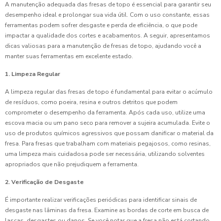
A manutenção adequada das fresas de topo é essencial para garantir seu
desempenho ideal e prolongar sua vida útil. Com o uso constante, essas
ferramentas podem sofrer desgaste e perda de eficiência, o que pode
impactar a qualidade dos cortes e acabamentos. A seguir, apresentamos
dicas valiosas para a manutenção de fresas de topo, ajudando você a
manter suas ferramentas em excelente estado.
1. Limpeza Regular
A limpeza regular das fresas de topo é fundamental para evitar o acúmulo
de resíduos, como poeira, resina e outros detritos que podem
comprometer o desempenho da ferramenta. Após cada uso, utilize uma
escova macia ou um pano seco para remover a sujeira acumulada. Evite o
uso de produtos químicos agressivos que possam danificar o material da
fresa. Para fresas que trabalham com materiais pegajosos, como resinas,
uma limpeza mais cuidadosa pode ser necessária, utilizando solventes
apropriados que não prejudiquem a ferramenta.
2. Verificação de Desgaste
É importante realizar verificações periódicas para identificar sinais de
desgaste nas lâminas da fresa. Examine as bordas de corte em busca de
lascas, desgastes ou danos. Se você notar que a fresa não está cortando