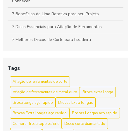
Conhecer
7 Benefícios da Lima Rotativa para seu Projeto
7 Dicas Essenciais para Afiação de Ferramentas
7 Melhores Discos de Corte para Lixadeira
A Importância do Cabeçote Broqueador na Perfuração
Eficiente
Tags
Afiação de ferramentas de corte como aumentar a vida útil
e a eficiência
Afiação de ferramentas de corte
Afiação de ferramentas de corte para aumentar a
Afiação de ferramentas de metal duro
Broca extra longa
eficiência e durabilidade
Broca longa aço rápido
Brocas Extra longas
Afiação de Ferramentas de Corte: Dicas e Técnicas
Brocas Extra longas aço rapido
Brocas Longas aço rapido
Afiação de Ferramentas de Corte: Dicas Essenciais
Comprar fresa topo esféric
Disco corte diamantado