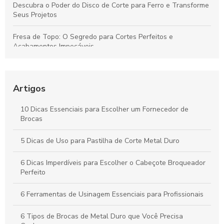
Descubra o Poder do Disco de Corte para Ferro e Transforme
Seus Projetos
Fresa de Topo: O Segredo para Cortes Perfeitos e
Acabamentos Impecáveis
Descubra como o inserto para usinagem pode revolucionar
sua produção
Artigos
Descubra como o cone HSK revoluciona a precisão na
usinagem moderna
10 Dicas Essenciais para Escolher um Fornecedor de
Brocas
Descubra como o preço do disco de desbaste pode
surpreender você!
5 Dicas de Uso para Pastilha de Corte Metal Duro
6 Dicas Imperdíveis para Escolher o Cabeçote Broqueador
Perfeito
6 Ferramentas de Usinagem Essenciais para Profissionais
6 Tipos de Brocas de Metal Duro que Você Precisa