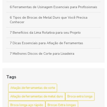
6 Ferramentas de Usinagem Essenciais para Profissionais
6 Tipos de Brocas de Metal Duro que Você Precisa
Conhecer
7 Benefícios da Lima Rotativa para seu Projeto
7 Dicas Essenciais para Afiação de Ferramentas
7 Melhores Discos de Corte para Lixadeira
A Importância do Cabeçote Broqueador na Perfuração
Eficiente
Tags
Afiação de ferramentas de corte como aumentar a vida útil
e a eficiência
Afiação de ferramentas de corte
Afiação de ferramentas de corte para aumentar a
Afiação de ferramentas de metal duro
Broca extra longa
eficiência e durabilidade
Broca longa aço rápido
Brocas Extra longas