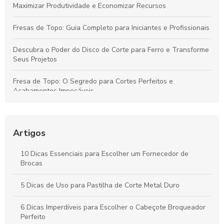
Maximizar Produtividade e Economizar Recursos
Fresas de Topo: Guia Completo para Iniciantes e Profissionais
Descubra o Poder do Disco de Corte para Ferro e Transforme
Seus Projetos
Fresa de Topo: O Segredo para Cortes Perfeitos e
Acabamentos Impecáveis
Descubra como o inserto para usinagem pode revolucionar
sua produção
Artigos
Descubra como o cone HSK revoluciona a precisão na
usinagem moderna
10 Dicas Essenciais para Escolher um Fornecedor de
Brocas
Descubra como o preço do disco de desbaste pode
surpreender você!
5 Dicas de Uso para Pastilha de Corte Metal Duro
6 Dicas Imperdíveis para Escolher o Cabeçote Broqueador
Perfeito