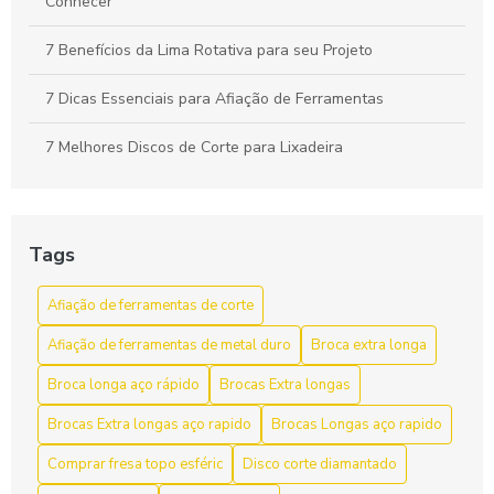
Conhecer
7 Benefícios da Lima Rotativa para seu Projeto
7 Dicas Essenciais para Afiação de Ferramentas
7 Melhores Discos de Corte para Lixadeira
A Importância do Cabeçote Broqueador na Perfuração
Eficiente
Tags
Afiação de ferramentas de corte como aumentar a vida útil
e a eficiência
Afiação de ferramentas de corte
Afiação de ferramentas de corte para aumentar a
Afiação de ferramentas de metal duro
Broca extra longa
eficiência e durabilidade
Broca longa aço rápido
Brocas Extra longas
Afiação de Ferramentas de Corte: Dicas e Técnicas
Brocas Extra longas aço rapido
Brocas Longas aço rapido
Afiação de Ferramentas de Corte: Dicas Essenciais
Comprar fresa topo esféric
Disco corte diamantado