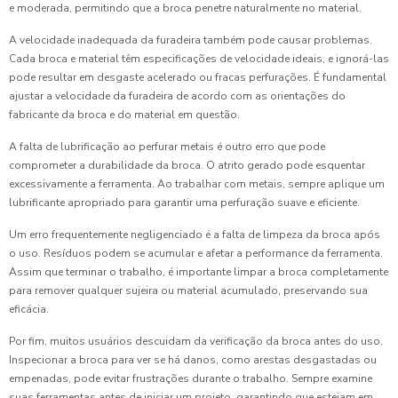
e moderada, permitindo que a broca penetre naturalmente no material.
A velocidade inadequada da furadeira também pode causar problemas.
Cada broca e material têm especificações de velocidade ideais, e ignorá-las
pode resultar em desgaste acelerado ou fracas perfurações. É fundamental
ajustar a velocidade da furadeira de acordo com as orientações do
fabricante da broca e do material em questão.
A falta de lubrificação ao perfurar metais é outro erro que pode
comprometer a durabilidade da broca. O atrito gerado pode esquentar
excessivamente a ferramenta. Ao trabalhar com metais, sempre aplique um
lubrificante apropriado para garantir uma perfuração suave e eficiente.
Um erro frequentemente negligenciado é a falta de limpeza da broca após
o uso. Resíduos podem se acumular e afetar a performance da ferramenta.
Assim que terminar o trabalho, é importante limpar a broca completamente
para remover qualquer sujeira ou material acumulado, preservando sua
eficácia.
Por fim, muitos usuários descuidam da verificação da broca antes do uso.
Inspecionar a broca para ver se há danos, como arestas desgastadas ou
empenadas, pode evitar frustrações durante o trabalho. Sempre examine
suas ferramentas antes de iniciar um projeto, garantindo que estejam em