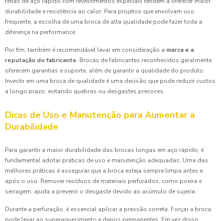
feitas de aço rápido com revestimentos especiais tendem a oferecer maior
durabilidade e resistência ao calor. Para projetos que envolvam uso
frequente, a escolha de uma broca de alta qualidade pode fazer toda a
diferença na performance.
Por fim, também é recomendável levar em consideração a
marca e a
reputação do fabricante
. Brocas de fabricantes reconhecidos geralmente
oferecem garantias e suporte, além de garantir a qualidade do produto.
Investir em uma broca de qualidade é uma decisão que pode reduzir custos
a longo prazo, evitando quebras ou desgastes precoces.
Dicas de Uso e Manutenção para Aumentar a
Durabilidade
Para garantir a maior durabilidade das brocas longas em aço rápido, é
fundamental adotar práticas de uso e manutenção adequadas. Uma das
melhores práticas é assegurar que a broca esteja sempre limpa antes e
após o uso. Remover resíduos de materiais perfurados, como poeira e
serragem, ajuda a prevenir o desgaste devido ao acúmulo de sujeira.
Durante a perfuração, é essencial aplicar a pressão correta. Forçar a broca
pode levar ao superaquecimento e danos permanentes. Em vez disso,