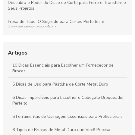
Descubra o Poder do Disco de Corte para Ferro e Transforme
Seus Projetos
Fresa de Topo: O Segredo para Cortes Perfeitos e
Acabamentos Impecáveis
Descubra como o inserto para usinagem pode revolucionar
sua produção
Artigos
Descubra como o cone HSK revoluciona a precisão na
usinagem moderna
10 Dicas Essenciais para Escolher um Fornecedor de
Brocas
Descubra como o preço do disco de desbaste pode
surpreender você!
5 Dicas de Uso para Pastilha de Corte Metal Duro
6 Dicas Imperdíveis para Escolher o Cabeçote Broqueador
Perfeito
6 Ferramentas de Usinagem Essenciais para Profissionais
6 Tipos de Brocas de Metal Duro que Você Precisa