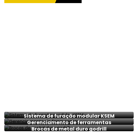
Nossos Produtos
A Rocha Tools possui uma das linhas mais completas de
ferramentas de corte do mercado abrangendo as linhas de
torneamento, fresamento, furação, mandrilamento,
alargamento e sistemas de fixação além de possuir uma
equipe de projetistas e processistas especialmente
dedicados ao desenvolvimento e fabricação de especiais.
Sistema de furação modular KSEM
Gerenciamento de ferramentas
Brocas de metal duro godrill