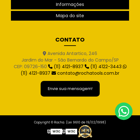
Informações
Mapa do site
CONTATO
Avenida Antartico, 246
Jardim do Mar - São Bernardo do Campo/SP
CEP: 09726-150
(11) 4121-8937
(11) 4122-3443
(11) 4121-8937
contato@rochatools.com.br
Envie sua mensagem!
Copyright © Rocha. (Lei 9610 de 19/02/1998)
W3C
W3C