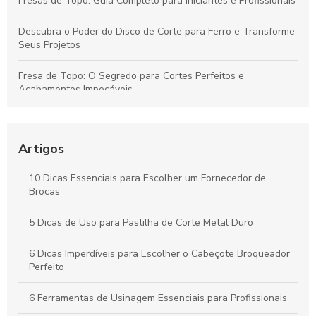
Fresas de Topo: Guia Completo para Iniciantes e Profissionais
Descubra o Poder do Disco de Corte para Ferro e Transforme
Seus Projetos
Fresa de Topo: O Segredo para Cortes Perfeitos e
Acabamentos Impecáveis
Descubra como o inserto para usinagem pode revolucionar
sua produção
Artigos
Descubra como o cone HSK revoluciona a precisão na
usinagem moderna
10 Dicas Essenciais para Escolher um Fornecedor de
Brocas
Descubra como o preço do disco de desbaste pode
surpreender você!
5 Dicas de Uso para Pastilha de Corte Metal Duro
6 Dicas Imperdíveis para Escolher o Cabeçote Broqueador
Perfeito
6 Ferramentas de Usinagem Essenciais para Profissionais