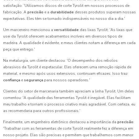
satisfação: 'Utilizamos discos de corte Tyrolit em nossos processos de
fabricação. A
precisão
e a
durabilidade
desses produtos superam nossas
expectativas. Eles têm se tornado indispensáveis no nosso dia a dia.'
Um marceneiro mencionou a
versatilidade
das lixas Tyrolit: 'As lixas que
usei da Tyrolit oferecem acabamentos incríveis em diversos tipos de
madeira. A qualidade é evidente, e meus clientes notam a diferença em cada
peça que entrego.'
Na metalurgia, um cliente destacou: 'O desempenho dos rebolos
abrasivos da Tyrolit é espetacular. Eles oferecem uma remoção rápida de
material, e mesmo após usos extensivos, continuam eficazes. Isso traz
confiança
e
segurança
para nossos operadores.'
Clientes do setor de marcenaria também apreciam a linha Tyrolit. Um deles
comentou: 'A qualidade das ferramentas Tyrolit é inegável. Elas facilitam
meu trabalho e tornam o processo criativo mais agradável. Com certeza, eu
as recomendaria para outros profissionais.'
Finalmente, um engenheiro eletrônico destacou a importância da
precisão
:
'Trabalhar com as ferramentas de corte Tyrolit realmente fez a diferença em
nosso projeto. Elas são precisas e permitem que trabalhemos com menor