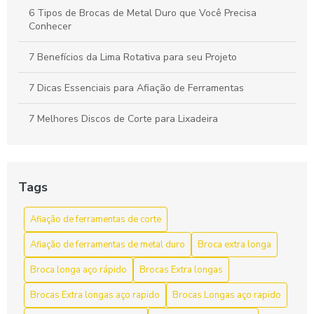
6 Tipos de Brocas de Metal Duro que Você Precisa
Conhecer
7 Benefícios da Lima Rotativa para seu Projeto
7 Dicas Essenciais para Afiação de Ferramentas
7 Melhores Discos de Corte para Lixadeira
A Importância do Cabeçote Broqueador na Perfuração
Eficiente
Tags
Afiação de ferramentas de corte como aumentar a vida útil
e a eficiência
Afiação de ferramentas de corte
Afiação de ferramentas de corte para aumentar a
Afiação de ferramentas de metal duro
Broca extra longa
eficiência e durabilidade
Broca longa aço rápido
Brocas Extra longas
Afiação de Ferramentas de Corte: Dicas e Técnicas
Brocas Extra longas aço rapido
Brocas Longas aço rapido
Afiação de Ferramentas de Corte: Dicas Essenciais