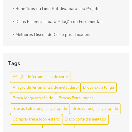
7 Benefícios da Lima Rotativa para seu Projeto
7 Dicas Essenciais para Afiação de Ferramentas
7 Melhores Discos de Corte para Lixadeira
A Importância do Cabeçote Broqueador na Perfuração
Eficiente
Tags
Afiação de ferramentas de corte como aumentar a vida útil
e a eficiência
Afiação de ferramentas de corte
Afiação de ferramentas de corte para aumentar a
Afiação de ferramentas de metal duro
Broca extra longa
eficiência e durabilidade
Broca longa aço rápido
Brocas Extra longas
Afiação de Ferramentas de Corte: Dicas e Técnicas
Brocas Extra longas aço rapido
Brocas Longas aço rapido
Afiação de Ferramentas de Corte: Dicas Essenciais
Comprar fresa topo esféric
Disco corte diamantado
Afiação de Ferramentas de Corte: Dicas Essenciais para
Disco de Flap 4
Disco de Flap 7