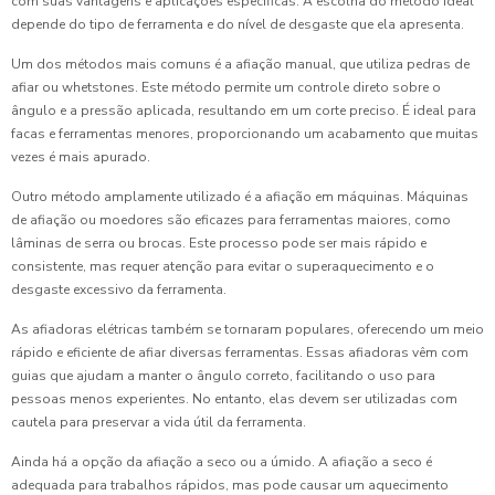
com suas vantagens e aplicações específicas. A escolha do método ideal
depende do tipo de ferramenta e do nível de desgaste que ela apresenta.
Um dos métodos mais comuns é a afiação manual, que utiliza pedras de
afiar ou whetstones. Este método permite um controle direto sobre o
ângulo e a pressão aplicada, resultando em um corte preciso. É ideal para
facas e ferramentas menores, proporcionando um acabamento que muitas
vezes é mais apurado.
Outro método amplamente utilizado é a afiação em máquinas. Máquinas
de afiação ou moedores são eficazes para ferramentas maiores, como
lâminas de serra ou brocas. Este processo pode ser mais rápido e
consistente, mas requer atenção para evitar o superaquecimento e o
desgaste excessivo da ferramenta.
As afiadoras elétricas também se tornaram populares, oferecendo um meio
rápido e eficiente de afiar diversas ferramentas. Essas afiadoras vêm com
guias que ajudam a manter o ângulo correto, facilitando o uso para
pessoas menos experientes. No entanto, elas devem ser utilizadas com
cautela para preservar a vida útil da ferramenta.
Ainda há a opção da afiação a seco ou a úmido. A afiação a seco é
adequada para trabalhos rápidos, mas pode causar um aquecimento