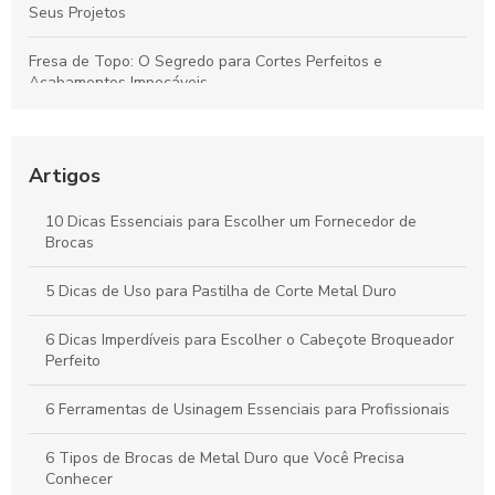
Seus Projetos
Fresa de Topo: O Segredo para Cortes Perfeitos e
Acabamentos Impecáveis
Descubra como o inserto para usinagem pode revolucionar
sua produção
Artigos
Descubra como o cone HSK revoluciona a precisão na
usinagem moderna
10 Dicas Essenciais para Escolher um Fornecedor de
Brocas
Descubra como o preço do disco de desbaste pode
surpreender você!
5 Dicas de Uso para Pastilha de Corte Metal Duro
6 Dicas Imperdíveis para Escolher o Cabeçote Broqueador
Perfeito
6 Ferramentas de Usinagem Essenciais para Profissionais
6 Tipos de Brocas de Metal Duro que Você Precisa
Conhecer