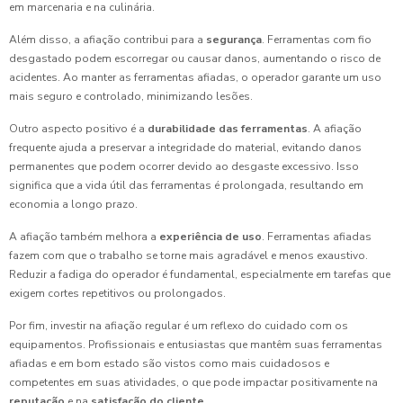
em marcenaria e na culinária.
Além disso, a afiação contribui para a
segurança
. Ferramentas com fio
desgastado podem escorregar ou causar danos, aumentando o risco de
acidentes. Ao manter as ferramentas afiadas, o operador garante um uso
mais seguro e controlado, minimizando lesões.
Outro aspecto positivo é a
durabilidade das ferramentas
. A afiação
frequente ajuda a preservar a integridade do material, evitando danos
permanentes que podem ocorrer devido ao desgaste excessivo. Isso
significa que a vida útil das ferramentas é prolongada, resultando em
economia a longo prazo.
A afiação também melhora a
experiência de uso
. Ferramentas afiadas
fazem com que o trabalho se torne mais agradável e menos exaustivo.
Reduzir a fadiga do operador é fundamental, especialmente em tarefas que
exigem cortes repetitivos ou prolongados.
Por fim, investir na afiação regular é um reflexo do cuidado com os
equipamentos. Profissionais e entusiastas que mantêm suas ferramentas
afiadas e em bom estado são vistos como mais cuidadosos e
competentes em suas atividades, o que pode impactar positivamente na
reputação
e na
satisfação do cliente
.