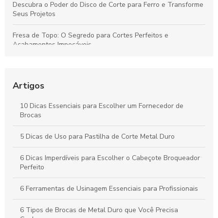
Descubra o Poder do Disco de Corte para Ferro e Transforme
Seus Projetos
Fresa de Topo: O Segredo para Cortes Perfeitos e
Acabamentos Impecáveis
Descubra como o inserto para usinagem pode revolucionar
sua produção
Artigos
Descubra como o cone HSK revoluciona a precisão na
usinagem moderna
10 Dicas Essenciais para Escolher um Fornecedor de
Brocas
Descubra como o preço do disco de desbaste pode
surpreender você!
5 Dicas de Uso para Pastilha de Corte Metal Duro
6 Dicas Imperdíveis para Escolher o Cabeçote Broqueador
Perfeito
6 Ferramentas de Usinagem Essenciais para Profissionais
6 Tipos de Brocas de Metal Duro que Você Precisa