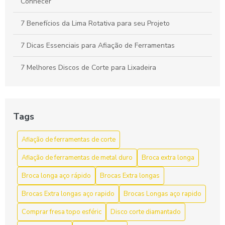
Conhecer
7 Benefícios da Lima Rotativa para seu Projeto
7 Dicas Essenciais para Afiação de Ferramentas
7 Melhores Discos de Corte para Lixadeira
A Importância do Cabeçote Broqueador na Perfuração
Eficiente
Tags
Afiação de ferramentas de corte como aumentar a vida útil
e a eficiência
Afiação de ferramentas de corte
Afiação de ferramentas de corte para aumentar a
Afiação de ferramentas de metal duro
Broca extra longa
eficiência e durabilidade
Broca longa aço rápido
Brocas Extra longas
Afiação de Ferramentas de Corte: Dicas e Técnicas
Brocas Extra longas aço rapido
Brocas Longas aço rapido
Afiação de Ferramentas de Corte: Dicas Essenciais
Comprar fresa topo esféric
Disco corte diamantado